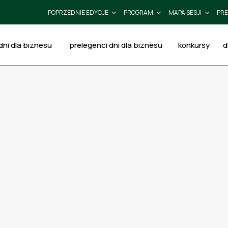
POPRZEDNIE EDYCJE
PROGRAM
MAPA SESJI
PRE
ni dla biznesu
prelegenci dni dla biznesu
konkursy
d