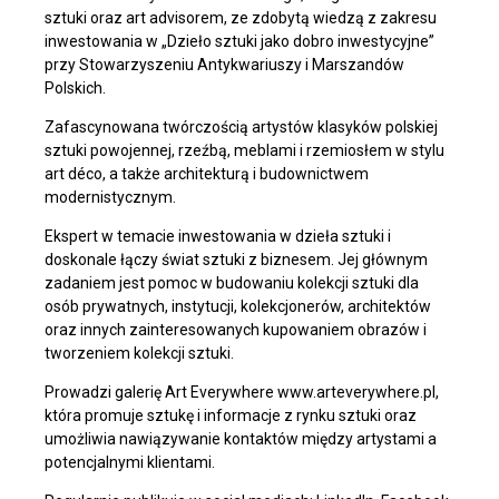
sztuki oraz art advisorem, ze zdobytą wiedzą z zakresu
inwestowania w „Dzieło sztuki jako dobro inwestycyjne”
przy Stowarzyszeniu Antykwariuszy i Marszandów
Polskich.
Zafascynowana twórczością artystów klasyków polskiej
sztuki powojennej, rzeźbą, meblami i rzemiosłem w stylu
art déco, a także architekturą i budownictwem
modernistycznym.
Ekspert w temacie inwestowania w dzieła sztuki i
doskonale łączy świat sztuki z biznesem. Jej głównym
zadaniem jest pomoc w budowaniu kolekcji sztuki dla
osób prywatnych, instytucji, kolekcjonerów, architektów
oraz innych zainteresowanych kupowaniem obrazów i
tworzeniem kolekcji sztuki.
Prowadzi galerię Art Everywhere www.arteverywhere.pl,
która promuje sztukę i informacje z rynku sztuki oraz
umożliwia nawiązywanie kontaktów między artystami a
potencjalnymi klientami.