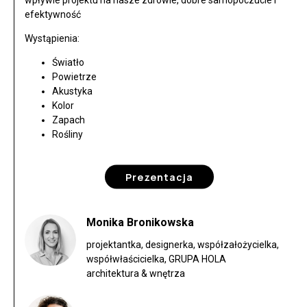
wpływie projektu na nasze zdrowie, dobre samopoczucie i
efektywność
Wystąpienia:
Światło
Powietrze
Akustyka
Kolor
Zapach
Rośliny
Prezentacja
Monika Bronikowska
projektantka, designerka, współzałożycielka,
współwłaścicielka, GRUPA HOLA
architektura & wnętrza