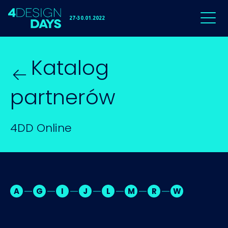
27-30.01.2022
Katalog
partnerów
4DD Online
A
G
I
J
L
M
R
W