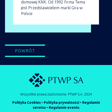
domowej KNX. Od 1992 firma Tema
jest Przedstawicielem marki Gira w
Polsce
POWRÓT
Wszystkie prawa zastrzeżone. PTWP S.A. 2024
Polityka Cookies
•
Polityka prywatności
•
Regulamin
serwisu
•
Regulamin eventu