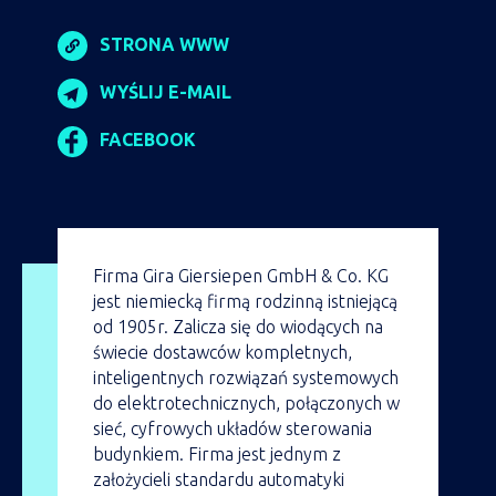
STRONA WWW
WYŚLIJ E-MAIL
FACEBOOK
Firma Gira Giersiepen GmbH & Co. KG
jest niemiecką firmą rodzinną istniejącą
od 1905r. Zalicza się do wiodących na
świecie dostawców kompletnych,
inteligentnych rozwiązań systemowych
do elektrotechnicznych, połączonych w
sieć, cyfrowych układów sterowania
budynkiem. Firma jest jednym z
założycieli standardu automatyki