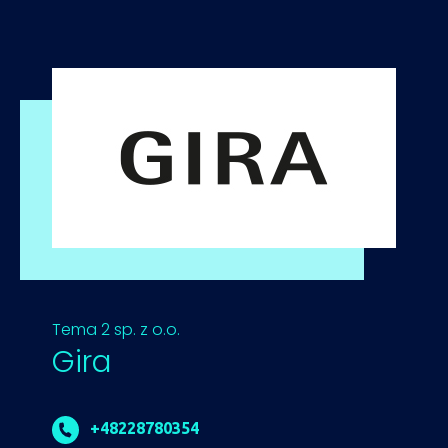
Tema 2 sp. z o.o.
Gira
+48228780354